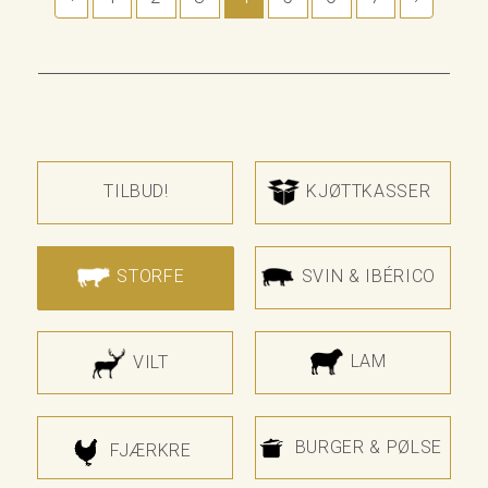
TILBUD!
KJØTTKASSER
STORFE
SVIN & IBÉRICO
LAM
VILT
BURGER & PØLSE
FJÆRKRE