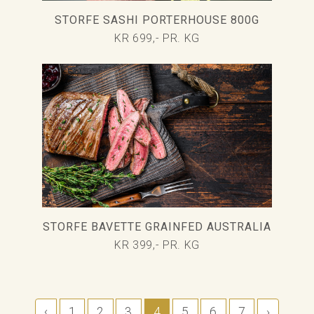
STORFE SASHI PORTERHOUSE 800G
KR 699,- PR. KG
STORFE BAVETTE GRAINFED AUSTRALIA
KR 399,- PR. KG
‹
1
2
3
4
5
6
7
›