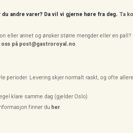
 du andre varer? Da vil vi gjerne høre fra deg.
Ta k
sjon eller annet og ønsker større mengder eller en pall?
 oss på post@gastroroyal.no
.
ravle perioder. Levering skjer normalt raskt, og ofte aller
egel klare samme dag (gjelder Oslo).
 informasjon finner du
her
.