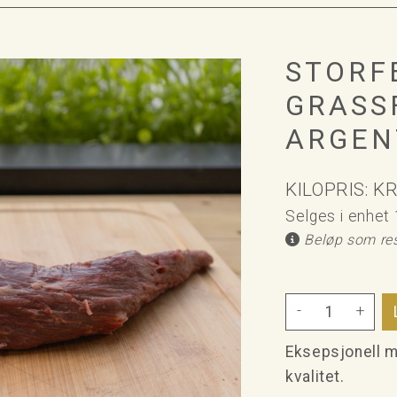
STORF
GRASS
ARGEN
KILOPRIS: KR
Selges i enhet 1,
Beløp som rese
-
+
Eksepsjonell m
kvalitet.