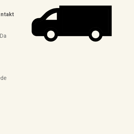
ontakt
 Da
ede