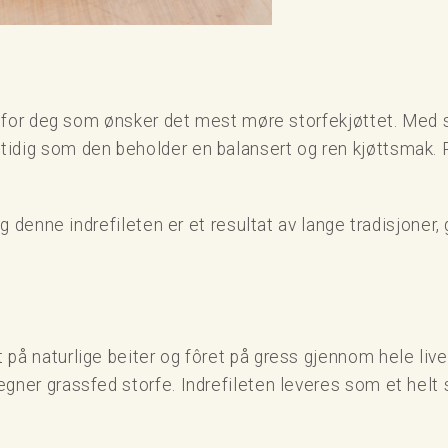
e for deg som ønsker det mest møre storfekjøttet. Med sin
ig som den beholder en balansert og ren kjøttsmak. Perfe
og denne indrefileten er et resultat av lange tradisjoner
å naturlige beiter og fôret på gress gjennom hele livet
gner grassfed storfe. Indrefileten leveres som et helt s