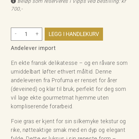
Beløp som reserveres i Vipps ved bestilling: kr
700,-
-
+
Andelever import
En ekte fransk delikatesse – og en råvare som
umiddelbart løfter ethvert måltid. Denne
andeleveren fra Profuma er renset for årer
(deveined) og klar til bruk, perfekt for deg som
vil lage ekte gourmetmat hjemme uten
kompliserende forarbeid.
Foie gras er kjent for sin silkemyke tekstur og
rike, nøtteaktige smak med en dyp og elegant
fylde. Dette er luksus i sin reneste form –